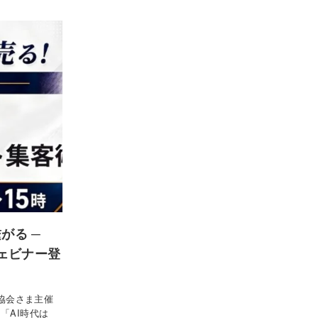
繋がる ─
ウェビナー登
援協会さま主催
「AI時代は