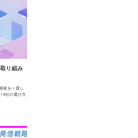
の取り組み
開発を一貫し
社14社の選び方