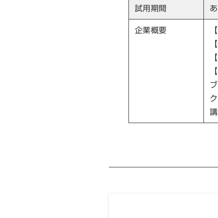
試用期間
あ
企業概要
【
【
【
【
ブ
ク
講