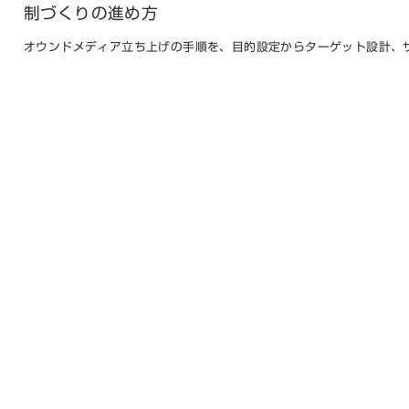
制づくりの進め方
オウンドメディア立ち上げの手順を、目的設定からターゲット設計、
ト要件、初期記事、公開・計測環境の整備まで5ステップで整理。CM
定と続けられる体制づくりのポイントも解説します。
2026/08/06
コラム
Twitter
Facebook
企業情報
会社概要