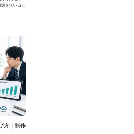
報源を洗い出し
び方｜制作