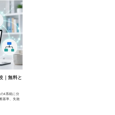
較｜無料と
Aの4系統に分
断基準、失敗