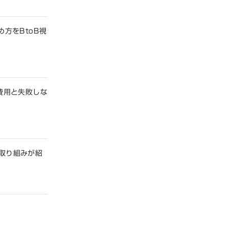
方をBtoB視
費用と失敗しな
の取り組みが紹