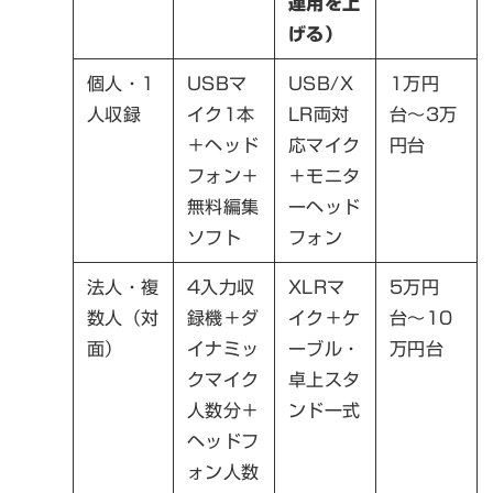
運用を上
げる）
個人・1
USBマ
USB/X
1万円
人収録
イク1本
LR両対
台〜3万
＋ヘッド
応マイク
円台
フォン＋
＋モニタ
無料編集
ーヘッド
ソフト
フォン
法人・複
4入力収
XLRマ
5万円
数人（対
録機＋ダ
イク＋ケ
台〜10
面）
イナミッ
ーブル・
万円台
クマイク
卓上スタ
人数分＋
ンド一式
ヘッドフ
ォン人数