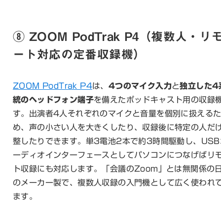
⑧ ZOOM PodTrak P4（複数人・リ
ート対応の定番収録機）
ZOOM PodTrak P4
は、
4つのマイク入力
と
独立した4
統のヘッドフォン端子
を備えたポッドキャスト用の収録
す。出演者4人それぞれのマイクと音量を個別に扱える
め、声の小さい人を大きくしたり、収録後に特定の人だ
整したりできます。単3電池2本で約3時間駆動し、USB
ーディオインターフェースとしてパソコンにつなげばリ
ト収録にも対応します。「会議のZoom」とは無関係の
のメーカー製で、複数人収録の入門機として広く使われ
ます。