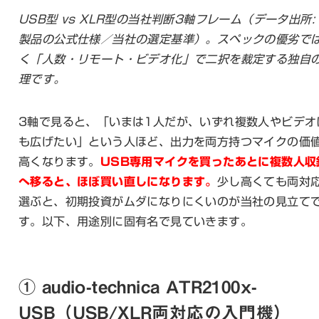
USB型 vs XLR型の当社判断3軸フレーム（データ出所:
製品の公式仕様／当社の選定基準）。スペックの優劣で
く「人数・リモート・ビデオ化」で二択を裁定する独自
理です。
3軸で見ると、「いまは1人だが、いずれ複数人やビデオ
も広げたい」という人ほど、出力を両方持つマイクの価
高くなります。
USB専用マイクを買ったあとに複数人収
へ移ると、ほぼ買い直しになります。
少し高くても両対
選ぶと、初期投資がムダになりにくいのが当社の見立て
す。以下、用途別に固有名で見ていきます。
① audio-technica ATR2100x-
USB（USB/XLR両対応の入門機）