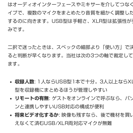
はオーディオインターフェースやミキサーを介してつな
イプで、複数のマイクをまとめたり音質を細かく調整し
するのに向きます。USB型は手軽さ、XLR型は拡張性が
みです。
二択で迷ったときは、スペックの細部より「使い方」で
ると判断が早くなります。当社は次の3つの軸で裁定し
ます。
収録人数
: 1人ならUSB型1本で十分。3人以上ならX
型を収録機にまとめるほうが管理しやすい
リモートの有無
: ゲストをオンラインで呼ぶなら、パ
ンと連携しやすいUSB対応の構成が便利
将来ビデオ化するか
: 映像も残すなら、後で機材を買
えなくて済むUSB/XLR両対応マイクが無難