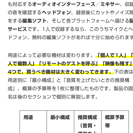
も対応する
オーディオインターフェース／ミキサー
、収
の音を確認する
ヘッドフォン
、録音後にカットやノイズ
をする
編集ソフト
、そして各プラットフォームへ届ける
サービス
です。1人で収録するなら、このうちマイクと
ドフォン、無料の編集ソフトがあれば十分に始められま
用途によって必要な機材は変わります。
「個人で1人」
人で複数人」「リモートのゲストを呼ぶ」「映像も残す
4つで、買うべき機材は大きく変わってきます。
下の表
用途別に「最小構成」と「音質を上げたいときの推奨構
成」、概算の予算帯を1枚に整理したものです。製品の
名は後のセクションで個別に解説します。
用途
最小構成
推奨構成
概算予算
（音質・
帯